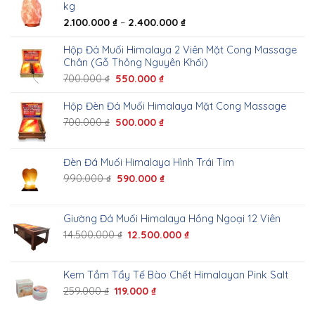
kg
2.100.000
₫
–
2.400.000
₫
Hộp Đá Muối Himalaya 2 Viên Mặt Cong Massage
Chân (Gỗ Thông Nguyên Khối)
700.000
₫
550.000
₫
Hộp Đèn Đá Muối Himalaya Mặt Cong Massage
700.000
₫
500.000
₫
Đèn Đá Muối Himalaya Hình Trái Tim
990.000
₫
590.000
₫
Giường Đá Muối Himalaya Hồng Ngoại 12 Viên
14.500.000
₫
12.500.000
₫
Kem Tắm Tẩy Tế Bào Chết Himalayan Pink Salt
259.000
₫
119.000
₫