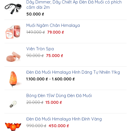
Dây Dimmer, Dây Chiết Áp Đèn Đá Muối có phích
cắm dài 2m
50.000
₫
Muối Ngâm Chân Himalaya
149.000
₫
79.000
₫
Viên Tròn Spa
90.000
₫
75.000
₫
Đèn Đá Muối Himalaya Hình Dáng Tự Nhiên 11kg
1.100.000
₫
–
1.600.000
₫
Bóng Đèn 15W Dùng Đèn Đá Muối
20.000
₫
15.000
₫
Đèn Đá Muối Himalaya Hình Đính Vàng
990.000
₫
450.000
₫