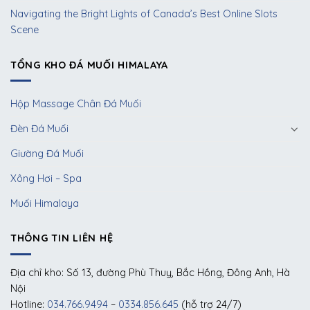
Navigating the Bright Lights of Canada’s Best Online Slots
Scene
TỔNG KHO ĐÁ MUỐI HIMALAYA
Hộp Massage Chân Đá Muối
Đèn Đá Muối
Giường Đá Muối
Xông Hơi – Spa
Muối Himalaya
THÔNG TIN LIÊN HỆ
Địa chỉ kho: Số 13, đường Phù Thuỵ, Bắc Hồng, Đông Anh, Hà
Nội
Hotline:
034.766.9494
–
0334.856.645
(hỗ trợ 24/7)