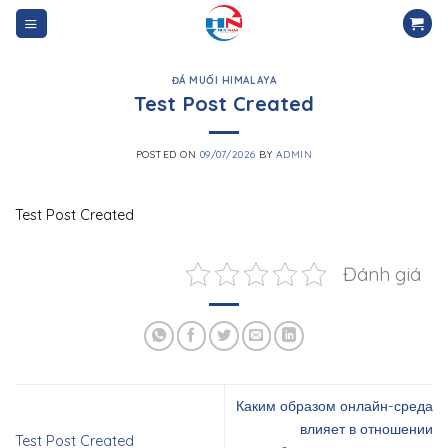
Skip
to
content
ĐÁ MUỐI HIMALAYA
Test Post Created
POSTED ON
09/07/2026
BY
ADMIN
Test Post Created
Đánh giá
Каким образом онлайн-среда
влияет в отношении
Test Post Created