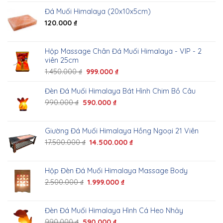
Đá Muối Himalaya (20x10x5cm)
120.000
₫
Hộp Massage Chân Đá Muối Himalaya - VIP - 2
viên 25cm
1.450.000
₫
999.000
₫
Đèn Đá Muối Himalaya Bát Hình Chim Bồ Câu
990.000
₫
590.000
₫
Giường Đá Muối Himalaya Hồng Ngoại 21 Viên
17.500.000
₫
14.500.000
₫
Hộp Đèn Đá Muối Himalaya Massage Body
2.500.000
₫
1.999.000
₫
Đèn Đá Muối Himalaya Hình Cá Heo Nhảy
990.000
₫
590.000
₫