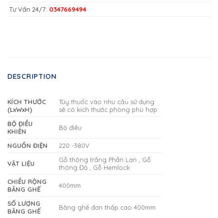
Tư Vấn 24/7:
0347669494
DESCRIPTION
KÍCH THƯỚC
Tùy thuốc vào nhu cầu sử dụng
(LxWxH)
sẽ có kích thước phòng phù hợp
BỘ ĐIỀU
Bộ điều
KHIỂN
NGUỒN ĐIỆN
220 -380V
Gỗ thông trắng Phần Lan , Gỗ
VẬT LIỆU
thông Đỏ , Gỗ Hemlock
CHIỀU RỘNG
400mm
BĂNG GHẾ
SỐ LƯỢNG
Băng ghế đơn thấp cao 400mm
BĂNG GHẾ