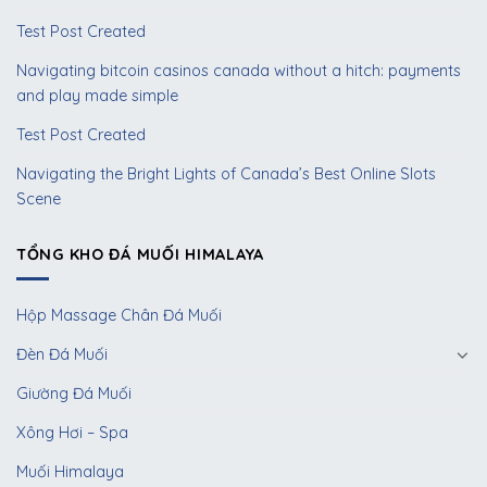
Test Post Created
Navigating bitcoin casinos canada without a hitch: payments
and play made simple
Test Post Created
Navigating the Bright Lights of Canada’s Best Online Slots
Scene
TỔNG KHO ĐÁ MUỐI HIMALAYA
Hộp Massage Chân Đá Muối
Đèn Đá Muối
Giường Đá Muối
Xông Hơi – Spa
Muối Himalaya