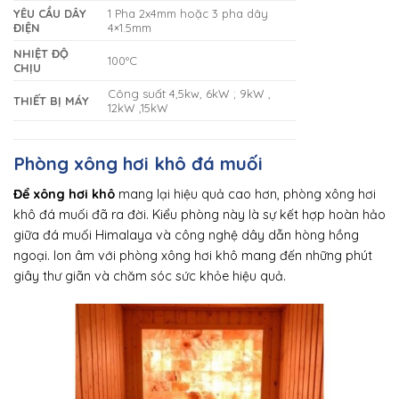
YÊU CẦU DÂY
1 Pha 2x4mm hoặc 3 pha dây
ĐIỆN
4×1.5mm
NHIỆT ĐỘ
100ºC
CHỊU
Công suất 4,5kw, 6kW ; 9kW ,
THIẾT BỊ MÁY
12kW ,15kW
Phòng xông hơi khô đá muối
Để xông hơi khô
mang lại hiệu quả cao hơn, phòng xông hơi
khô đá muối đã ra đời. Kiểu phòng này là sự kết hợp hoàn hảo
giữa đá muối Himalaya và công nghệ dây dẫn hòng hồng
ngoại. Ion âm với phòng xông hơi khô mang đến những phút
giây thư giãn và chăm sóc sức khỏe hiệu quả.