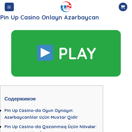
Skip
to
Pin Up Casino Onlayn Azərbaycan
content
PLAY
Содержимое
Pin Up Casino-da Oyun Oynayın:
Azərbaycanlılar üçün Muxtar Qidir
Pin Up Casino-da Qazanmaq Üçün Növələr: