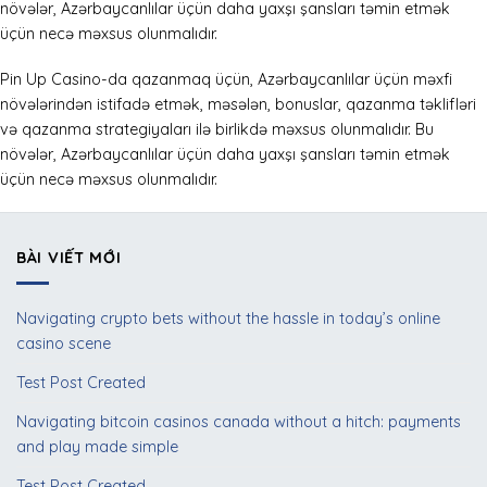
növələr, Azərbaycanlılar üçün daha yaxşı şansları təmin etmək
üçün necə məxsus olunmalıdır.
Pin Up Casino-da qazanmaq üçün, Azərbaycanlılar üçün məxfi
növələrindən istifadə etmək, məsələn, bonuslar, qazanma təklifləri
və qazanma strategiyaları ilə birlikdə məxsus olunmalıdır. Bu
növələr, Azərbaycanlılar üçün daha yaxşı şansları təmin etmək
üçün necə məxsus olunmalıdır.
BÀI VIẾT MỚI
Navigating crypto bets without the hassle in today’s online
casino scene
Test Post Created
Navigating bitcoin casinos canada without a hitch: payments
and play made simple
Test Post Created