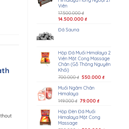
Himalaya Hồng Ngoại 21
Viên
17.500.000
₫
14.500.000
₫
Đá Sauna
Hộp Đá Muối Himalaya 2
Viên Mặt Cong Massage
Chân (Gỗ Thông Nguyên
ath
Khối)
700.000
₫
550.000
₫
Muối Ngâm Chân
Himalaya
149.000
₫
79.000
₫
Hộp Đèn Đá Muối
ithout
Himalaya Mặt Cong
Massage