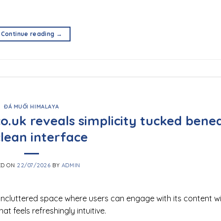
Continue reading
→
ĐÁ MUỐI HIMALAYA
o.uk reveals simplicity tucked bene
clean interface
ED ON
22/07/2026
BY
ADMIN
uncluttered space where users can engage with its content w
t feels refreshingly intuitive.