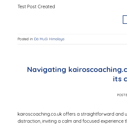
Test Post Created
Posted in
Đá Muối Himalaya
Navigating kairoscoaching.c
its 
POST
kairoscoaching.co.uk offers a straightforward and 
distraction, inviting a calm and focused experience tha