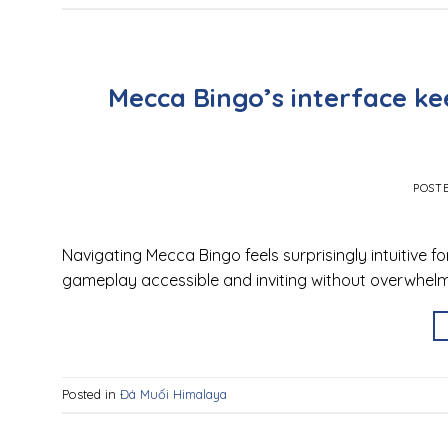
Mecca Bingo’s interface ke
POST
Navigating Mecca Bingo feels surprisingly intuitive f
gameplay accessible and inviting without overwhelm
Posted in
Đá Muối Himalaya