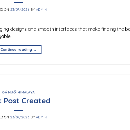
ED ON
23/07/2026
BY
ADMIN
aging designs and smooth interfaces that make finding the be
yable.
Continue reading
→
ĐÁ MUỐI HIMALAYA
t Post Created
ED ON
23/07/2026
BY
ADMIN