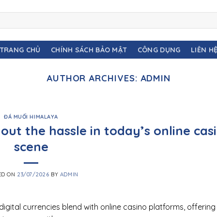
TRANG CHỦ
CHÍNH SÁCH BẢO MẬT
CÔNG DỤNG
LIÊN H
AUTHOR ARCHIVES:
ADMIN
ĐÁ MUỐI HIMALAYA
out the hassle in today’s online cas
scene
ED ON
23/07/2026
BY
ADMIN
gital currencies blend with online casino platforms, offering