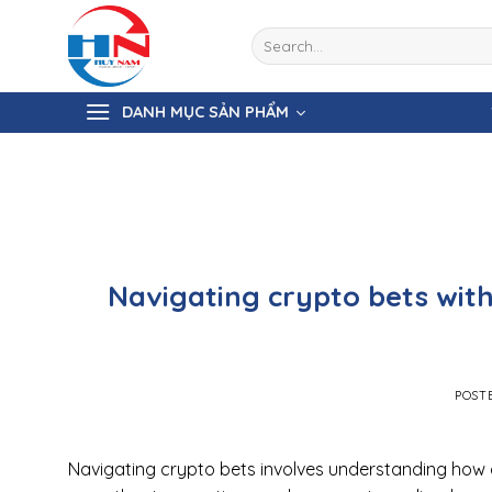
Skip
to
Search
for:
content
DANH MỤC SẢN PHẨM
Navigating crypto bets with
POST
Navigating crypto bets involves understanding how di