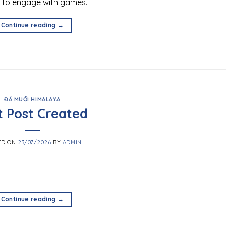
 to engage with games.
Continue reading
→
ĐÁ MUỐI HIMALAYA
t Post Created
ED ON
23/07/2026
BY
ADMIN
Continue reading
→