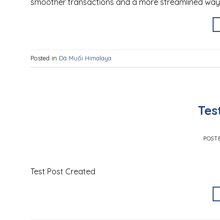
smoother transactions and a more streamlined way
Posted in
Đá Muối Himalaya
Tes
POST
Test Post Created