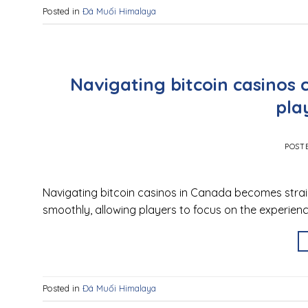
Posted in
Đá Muối Himalaya
Navigating bitcoin casinos
pla
POST
Navigating bitcoin casinos in Canada becomes str
smoothly, allowing players to focus on the experien
Posted in
Đá Muối Himalaya