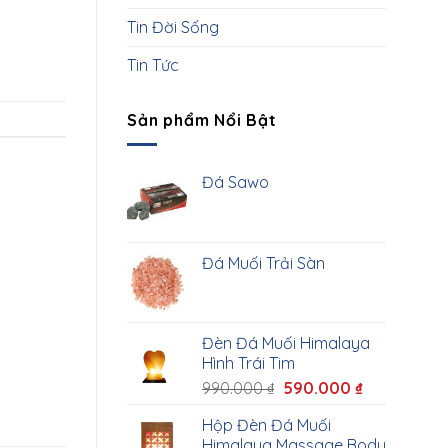
Tin Đời Sống
Tin Tức
Sản phẩm Nổi Bật
Đá Sawo
Đá Muối Trải Sàn
Đèn Đá Muối Himalaya
Hình Trái Tim
990.000
₫
590.000
₫
Hộp Đèn Đá Muối
Himalaya Massage Body