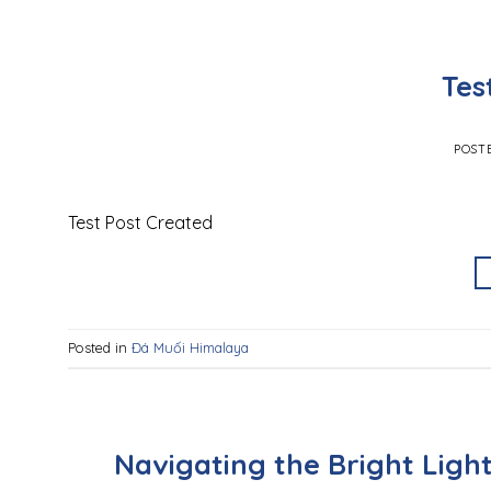
Tes
POST
Test Post Created
Posted in
Đá Muối Himalaya
Navigating the Bright Ligh