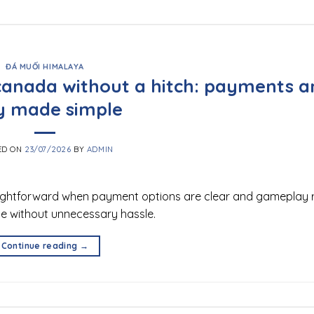
ĐÁ MUỐI HIMALAYA
 canada without a hitch: payments a
y made simple
ED ON
23/07/2026
BY
ADMIN
aightforward when payment options are clear and gameplay 
ce without unnecessary hassle.
Continue reading
→