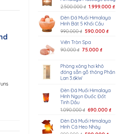
2.500.000
₫
1.999.000
₫
Đèn Đá Muối Himalaya
Hình Bát 5 Khối Cầu
990.000
₫
590.000
₫
nd
Viên Tròn Spa
90.000
₫
75.000
₫
Phòng xông hơi khô
đóng sẵn gỗ thông Phần
Lan 3.6kW
runs
Đèn Đá Muối Himalaya
Hình Ngọn Đuốc Đốt
Tinh Dầu
1.090.000
₫
690.000
₫
Đèn Đá Muối Himalaya
Hình Cá Heo Nhảy