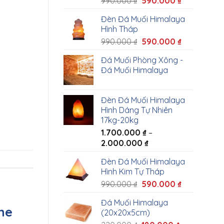
990.000
₫
590.000
₫
Đèn Đá Muối Himalaya
Hình Tháp
990.000
₫
590.000
₫
Đá Muối Phòng Xông -
Đá Muối Himalaya
Đèn Đá Muối Himalaya
Hình Dáng Tự Nhiên
17kg-20kg
1.700.000
₫
–
2.000.000
₫
Đèn Đá Muối Himalaya
Hình Kim Tự Tháp
990.000
₫
590.000
₫
Đá Muối Himalaya
ne
(20x20x5cm)