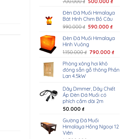
700.000
₫
500.000
₫
Đèn Đá Muối Himalaya
Bát Hình Chim Bồ Câu
990.000
₫
590.000
₫
Đèn Đá Muối Himalaya
Hình Vuông
1.150.000
₫
790.000
₫
Phòng xông hơi khô
đóng sẵn gỗ thông Phần
Lan 4.5kW
Dây Dimmer, Dây Chiết
Áp Đèn Đá Muối có
phích cắm dài 2m
50.000
₫
Giường Đá Muối
Himalaya Hồng Ngoại 12
Viên