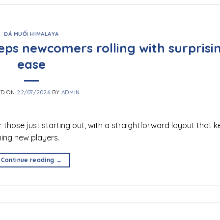
ĐÁ MUỐI HIMALAYA
eps newcomers rolling with surprisi
ease
ED ON
22/07/2026
BY
ADMIN
or those just starting out, with a straightforward layout that 
ing new players.
Continue reading
→