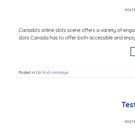
POST
Canada’s online slots scene offers a variety of eng
slots Canada has to offer both accessible and enjo
Posted in
Đá Muối Himalaya
Tes
POST