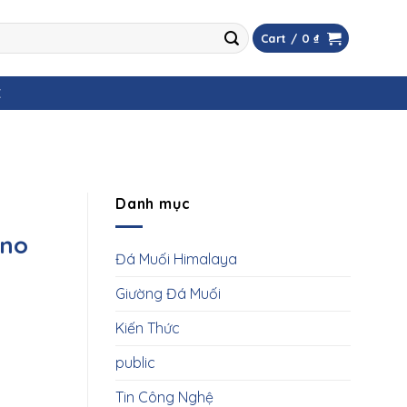
Cart /
0
₫
Ệ
Danh mục
ino
Đá Muối Himalaya
Giường Đá Muối
Kiến Thức
public
Tin Công Nghệ