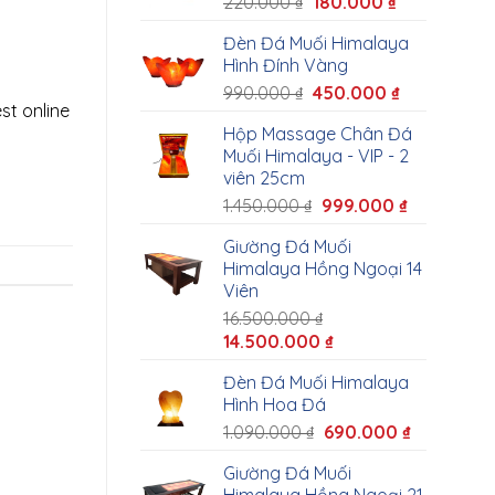
220.000
₫
180.000
₫
Đèn Đá Muối Himalaya
Hình Đính Vàng
990.000
₫
450.000
₫
st online
Hộp Massage Chân Đá
Muối Himalaya - VIP - 2
viên 25cm
1.450.000
₫
999.000
₫
Giường Đá Muối
Himalaya Hồng Ngoại 14
Viên
16.500.000
₫
14.500.000
₫
Đèn Đá Muối Himalaya
Hình Hoa Đá
1.090.000
₫
690.000
₫
Giường Đá Muối