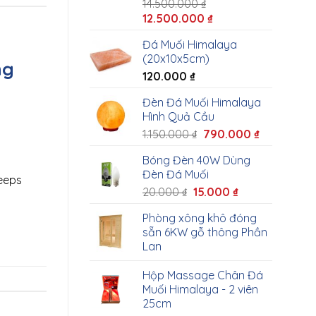
14.500.000
₫
12.500.000
₫
Đá Muối Himalaya
(20x10x5cm)
ng
120.000
₫
Đèn Đá Muối Himalaya
Hình Quả Cầu
1.150.000
₫
790.000
₫
Bóng Đèn 40W Dùng
Đèn Đá Muối
keeps
20.000
₫
15.000
₫
Phòng xông khô đóng
sẵn 6KW gỗ thông Phần
Lan
Hộp Massage Chân Đá
Muối Himalaya - 2 viên
25cm