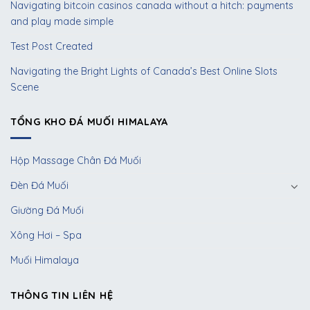
Navigating bitcoin casinos canada without a hitch: payments
and play made simple
Test Post Created
Navigating the Bright Lights of Canada’s Best Online Slots
Scene
TỔNG KHO ĐÁ MUỐI HIMALAYA
Hộp Massage Chân Đá Muối
Đèn Đá Muối
Giường Đá Muối
Xông Hơi – Spa
Muối Himalaya
THÔNG TIN LIÊN HỆ