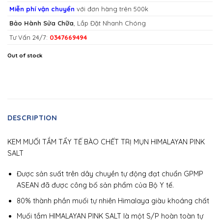
Miễn phí vận chuyển
với đơn hàng trên 500k
Bảo Hành Sửa Chữa
, Lắp Đặt Nhanh Chóng
Tư Vấn 24/7:
0347669494
Out of stock
DESCRIPTION
KEM MUỐI TẮM TẨY TẾ BÀO CHẾT TRỊ MỤN HIMALAYAN PINK
SALT
Được sản suất trên dây chuyền tự động đạt chuẩn GPMP
ASEAN đã được công bố sản phẩm của Bộ Y tế.
80% thành phần muối tự nhiên Himalaya giàu khoáng chất
Muối tắm HIMALAYAN PINK SALT là một S/P hoàn toàn tự