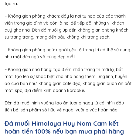
tạo ra.
– Không gian phòng khách: đây là nơi tụ họp của các thành
viên trong gia đình và còn là nơi để tiếp đãi những vị khách
quý ghé nhà. Đèn đá muối giúp đến không gian phòng khách
sự trang trọng, mang đến bầu không khí trong sạch.
– Không gian phòng ngủ: ngoài yếu tố trang trí có thể sử dụng
như một đèn ngủ vô cùng đẹp mắt.
– Không gian nhà hàng: tạo điểm nhấn trang trí mới lạ, bắt
mắt, tạo lên sự khác biệt cho nhà hàng thêm lung linh, huyền
ảo của bạn như: không gian cafe đẹp, không gian quán ăn bắt
mắt, spa, địa điểm kinh doanh karaoke.
Đèn đá muối hình vuông tạo ấn tượng ngay từ cái nhìn đầu
tiên bởi sản phẩm sở hữu vẻ ngoài vuông vức hoàn hảo.
Đá muối Himalaya Huy Nam
Cam kết
hoàn tiền 100% nếu bạn mua phải hàng