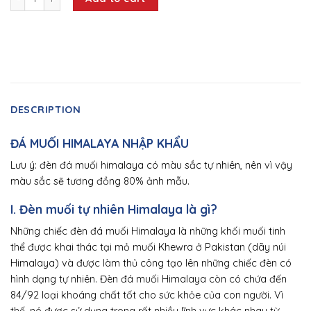
DESCRIPTION
ĐÁ MUỐI HIMALAYA NHẬP KHẨU
Lưu ý: đèn đá muối himalaya có màu sắc tự nhiên, nên vì vậy
màu sắc sẽ tương đồng 80% ảnh mẫu.
I. Đèn muối tự nhiên Himalaya là gì?
Những chiếc đèn đá muối Himalaya là những khối muối tinh
thể được khai thác tại mỏ muối Khewra ở Pakistan (dãy núi
Himalaya) và được làm thủ công tạo lên những chiếc đèn có
hình dạng tự nhiên. Đèn đá muối Himalaya còn có chứa đến
84/92 loại khoáng chất tốt cho sức khỏe của con người. Vì
thế, nó được sử dụng trong rất nhiều lĩnh vực khác nhau từ