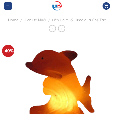
Skip
to
content
Home
/
Đèn Đá Muối
/
Đèn Đá Muối Himalaya Chế Tác
-40%