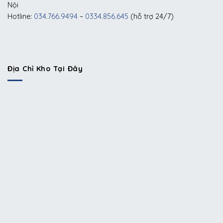
Nội
Hotline:
034.766.9494
–
0334.856.645
(hỗ trợ 24/7)
Địa Chỉ Kho Tại Đây