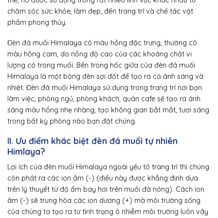
chăm sóc sức khỏe, làm đẹp, đến trang trí và chế tác vật
phẩm phong thủy.
Đèn đá muối Himalaya có màu hồng đặc trưng, thường có
màu hồng cam, do nồng độ cao của các khoáng chất vi
lượng có trong muối. Bên trong hốc giữa của đèn đá muối
Himalaya là một bóng đèn sợi đốt để tạo ra cả ánh sáng và
nhiệt. Đèn đá muối Himalaya sử dụng trong trang trí nơi bạn
làm việc, phòng ngủ, phòng khách, quán cafe sẽ tạo ra ánh
sáng màu hồng nhẹ nhàng, tạo không gian bắt mắt, tươi sáng
trong bất kỳ phòng nào bạn đặt chúng.
II. Ưu điểm khác biệt đèn đá muối tự nhiên
Himlaya?
Lợi ích của đèn muối Himalaya ngoài yếu tố trang trí thì chúng
còn phát ra các ion âm (-) (điều này được khẳng định dựa
trên lý thuyết từ độ ẩm bay hơi trên muối đá nóng). Cách ion
âm (-) sẽ trung hòa các ion dương (+) mà môi trường sống
của chúng ta tạo ra từ tình trạng ô nhiễm môi trường luôn vây