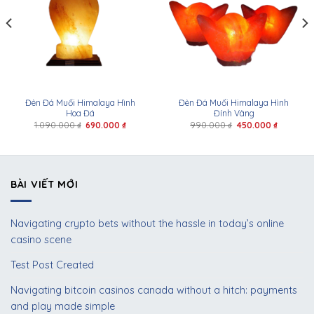
Đèn Đá Muối Himalaya Hình
Đèn Đá Muối Himalaya Hình
Hoa Đá
Đính Vàng
1.090.000
₫
690.000
₫
990.000
₫
450.000
₫
BÀI VIẾT MỚI
Navigating crypto bets without the hassle in today’s online
casino scene
Test Post Created
Navigating bitcoin casinos canada without a hitch: payments
and play made simple