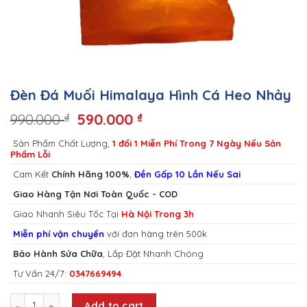
Đèn Đá Muối Himalaya Hình Cá Heo Nhảy
990.000
590.000
₫
₫
Sản Phẩm Chất Lượng,
1 đổi 1 Miễn Phí Trong 7 Ngày Nếu Sản
Phẩm Lỗi
Cam Kết
Chính Hãng 100%
,
Đền Gấp 10 Lần Nếu Sai
Giao Hàng Tận Nơi Toàn Quốc - COD
Giao Nhanh Siêu Tốc Tại
Hà Nội Trong 3h
Miễn phí vận chuyển
với đơn hàng trên 500k
Bảo Hành Sửa Chữa
, Lắp Đặt Nhanh Chóng
Tư Vấn 24/7:
0347669494
Đèn Đá Muối Himalaya Hình Cá Heo Nhảy quantity
Add to cart