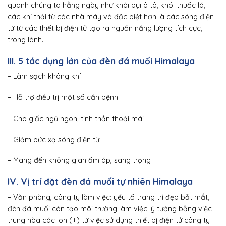
quanh chúng ta hằng ngày như khói bụi ô tô, khói thuốc lá,
các khí thải từ các nhà máy và đặc biệt hơn là các sóng điện
từ từ các thiết bị điện tử tạo ra nguồn năng lượng tích cực,
trong lành.
III. 5 tác dụng lớn của đèn đá muối Himalaya
– Làm sạch không khí
– Hỗ trợ điều trị một số căn bệnh
– Cho giấc ngủ ngon, tinh thần thoải mái
– Giảm bức xạ sóng điện từ
– Mang đến không gian ấm áp, sang trọng
IV. Vị trí đặt đèn đá muối tự nhiên Himalaya
– Văn phòng, công ty làm việc: yếu tố trang trí đẹp bắt mắt,
đèn đá muối còn tạo môi trường làm việc lý tưởng bằng việc
trung hòa các ion (+) từ việc sử dụng thiết bị điện tử công ty