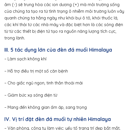
âm (-) sẽ trung hòa các ion dương (+) mà môi trường sống
của chúng ta tạo ra từ tình trạng ô nhiễm môi trường luôn vây
quanh chúng ta hằng ngày như khói bụi ô tô, khói thuốc lá,
các khí thải từ các nhà máy và đặc biệt hơn là các sóng điện
từ từ các thiết bị điện tử tạo ra nguồn năng lượng tích cực,
trong lành.
III. 5 tác dụng lớn của đèn đá muối Himalaya
– Làm sạch không khí
– Hỗ trợ điều trị một số căn bệnh
– Cho giấc ngủ ngon, tinh thần thoải mái
– Giảm bức xạ sóng điện từ
– Mang đến không gian ấm áp, sang trọng
IV. Vị trí đặt đèn đá muối tự nhiên Himalaya
– Văn phòng, công ty làm việc: yếu tố trang trí đẹp bắt mắt,