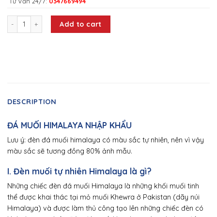
Tư Vấn 24/7:
0347669494
Đèn Đá Muối Himalaya Hình Quả Cầu quantity
Add to cart
DESCRIPTION
ĐÁ MUỐI HIMALAYA NHẬP KHẨU
Lưu ý: đèn đá muối himalaya có màu sắc tự nhiên, nên vì vậy
màu sắc sẽ tương đồng 80% ảnh mẫu.
I. Đèn muối tự nhiên Himalaya là gì?
Những chiếc đèn đá muối Himalaya là những khối muối tinh
thể được khai thác tại mỏ muối Khewra ở Pakistan (dãy núi
Himalaya) và được làm thủ công tạo lên những chiếc đèn có