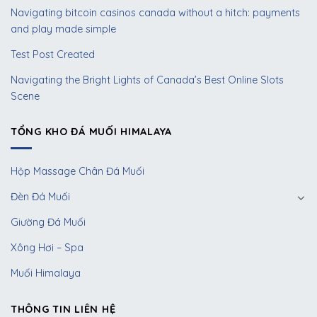
Navigating bitcoin casinos canada without a hitch: payments
and play made simple
Test Post Created
Navigating the Bright Lights of Canada’s Best Online Slots
Scene
TỔNG KHO ĐÁ MUỐI HIMALAYA
Hộp Massage Chân Đá Muối
Đèn Đá Muối
Giường Đá Muối
Xông Hơi – Spa
Muối Himalaya
THÔNG TIN LIÊN HỆ