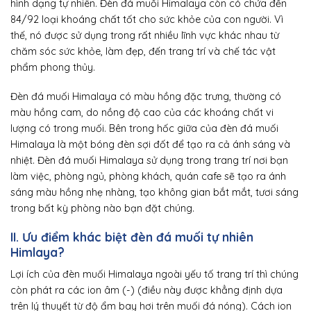
hình dạng tự nhiên. Đèn đá muối Himalaya còn có chứa đến
84/92 loại khoáng chất tốt cho sức khỏe của con người. Vì
thế, nó được sử dụng trong rất nhiều lĩnh vực khác nhau từ
chăm sóc sức khỏe, làm đẹp, đến trang trí và chế tác vật
phẩm phong thủy.
Đèn đá muối Himalaya có màu hồng đặc trưng, thường có
màu hồng cam, do nồng độ cao của các khoáng chất vi
lượng có trong muối. Bên trong hốc giữa của đèn đá muối
Himalaya là một bóng đèn sợi đốt để tạo ra cả ánh sáng và
nhiệt. Đèn đá muối Himalaya sử dụng trong trang trí nơi bạn
làm việc, phòng ngủ, phòng khách, quán cafe sẽ tạo ra ánh
sáng màu hồng nhẹ nhàng, tạo không gian bắt mắt, tươi sáng
trong bất kỳ phòng nào bạn đặt chúng.
II. Ưu điểm khác biệt đèn đá muối tự nhiên
Himlaya?
Lợi ích của đèn muối Himalaya ngoài yếu tố trang trí thì chúng
còn phát ra các ion âm (-) (điều này được khẳng định dựa
trên lý thuyết từ độ ẩm bay hơi trên muối đá nóng). Cách ion