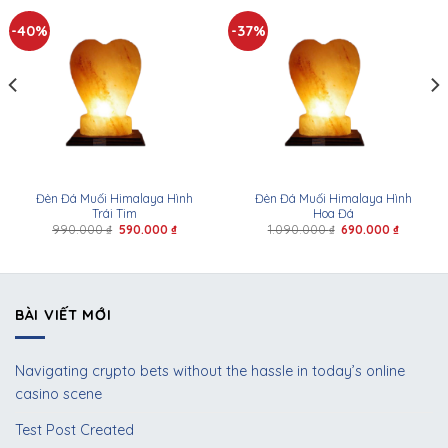
-40%
-37%
Đèn Đá Muối Himalaya Hình
Đèn Đá Muối Himalaya Hình
Trái Tim
Hoa Đá
990.000
₫
590.000
₫
1.090.000
₫
690.000
₫
BÀI VIẾT MỚI
Navigating crypto bets without the hassle in today’s online
casino scene
Test Post Created