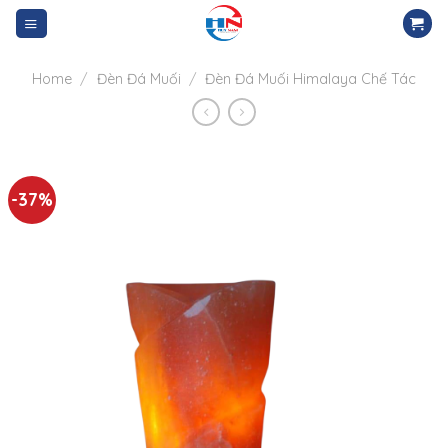
Skip
to
content
Home
/
Đèn Đá Muối
/
Đèn Đá Muối Himalaya Chế Tác
-37%