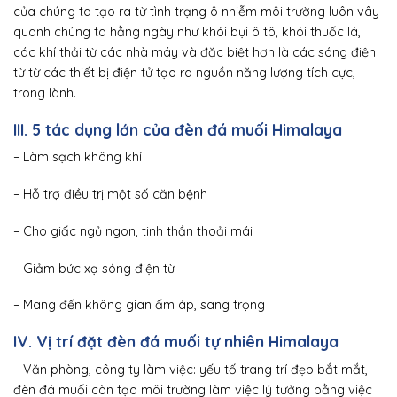
của chúng ta tạo ra từ tình trạng ô nhiễm môi trường luôn vây
quanh chúng ta hằng ngày như khói bụi ô tô, khói thuốc lá,
các khí thải từ các nhà máy và đặc biệt hơn là các sóng điện
từ từ các thiết bị điện tử tạo ra nguồn năng lượng tích cực,
trong lành.
III. 5 tác dụng lớn của đèn đá muối Himalaya
– Làm sạch không khí
– Hỗ trợ điều trị một số căn bệnh
– Cho giấc ngủ ngon, tinh thần thoải mái
– Giảm bức xạ sóng điện từ
– Mang đến không gian ấm áp, sang trọng
IV. Vị trí đặt đèn đá muối tự nhiên Himalaya
– Văn phòng, công ty làm việc: yếu tố trang trí đẹp bắt mắt,
đèn đá muối còn tạo môi trường làm việc lý tưởng bằng việc