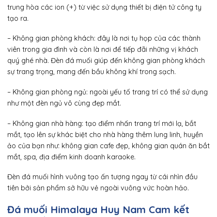
trung hòa các ion (+) từ việc sử dụng thiết bị điện tử công ty
tạo ra.
– Không gian phòng khách: đây là nơi tụ họp của các thành
viên trong gia đình và còn là nơi để tiếp đãi những vị khách
quý ghé nhà. Đèn đá muối giúp đến không gian phòng khách
sự trang trọng, mang đến bầu không khí trong sạch.
– Không gian phòng ngủ: ngoài yếu tố trang trí có thể sử dụng
như một đèn ngủ vô cùng đẹp mắt.
– Không gian nhà hàng: tạo điểm nhấn trang trí mới lạ, bắt
mắt, tạo lên sự khác biệt cho nhà hàng thêm lung linh, huyền
ảo của bạn như: không gian cafe đẹp, không gian quán ăn bắt
mắt, spa, địa điểm kinh doanh karaoke.
Đèn đá muối hình vuông tạo ấn tượng ngay từ cái nhìn đầu
tiên bởi sản phẩm sở hữu vẻ ngoài vuông vức hoàn hảo.
Đá muối Himalaya Huy Nam
Cam kết