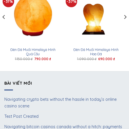
-31%
-37%
Đèn Đá Muối Himalaya Hình
Đèn Đá Muối Himalaya Hình
Quả Cầu
Hoa Đá
1.150.000
₫
790.000
₫
1.090.000
₫
690.000
₫
BÀI VIẾT MỚI
Navigating crypto bets without the hassle in today’s online
casino scene
Test Post Created
Navigating bitcoin casinos canada without a hitch: payments