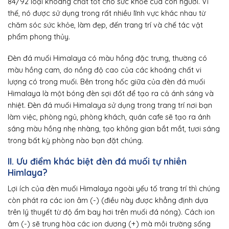
84/92 loại khoáng chất tốt cho sức khỏe của con người. Vì
thế, nó được sử dụng trong rất nhiều lĩnh vực khác nhau từ
chăm sóc sức khỏe, làm đẹp, đến trang trí và chế tác vật
phẩm phong thủy.
Đèn đá muối Himalaya có màu hồng đặc trưng, thường có
màu hồng cam, do nồng độ cao của các khoáng chất vi
lượng có trong muối. Bên trong hốc giữa của đèn đá muối
Himalaya là một bóng đèn sợi đốt để tạo ra cả ánh sáng và
nhiệt. Đèn đá muối Himalaya sử dụng trong trang trí nơi bạn
làm việc, phòng ngủ, phòng khách, quán cafe sẽ tạo ra ánh
sáng màu hồng nhẹ nhàng, tạo không gian bắt mắt, tươi sáng
trong bất kỳ phòng nào bạn đặt chúng.
II. Ưu điểm khác biệt đèn đá muối tự nhiên
Himlaya?
Lợi ích của đèn muối Himalaya ngoài yếu tố trang trí thì chúng
còn phát ra các ion âm (-) (điều này được khẳng định dựa
trên lý thuyết từ độ ẩm bay hơi trên muối đá nóng). Cách ion
âm (-) sẽ trung hòa các ion dương (+) mà môi trường sống