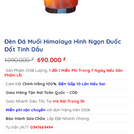
Đèn Đá Muối Himalaya Hình Ngọn Đuốc
Đốt Tinh Dầu
1.090.000
690.000
₫
₫
Sản Phẩm Chất Lượng,
1 đổi 1 Miễn Phí Trong 7 Ngày Nếu Sản
Phẩm Lỗi
Cam Kết
Chính Hãng 100%
,
Đền Gấp 10 Lần Nếu Sai
Giao Hàng Tận Nơi Toàn Quốc - COD
Giao Nhanh Siêu Tốc Tại
Hà Nội Trong 3h
Miễn phí vận chuyển
với đơn hàng trên 500k
Bảo Hành Sửa Chữa
, Lắp Đặt Nhanh Chóng
Tư Vấn 24/7:
0347669494