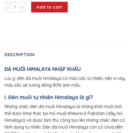
Đèn Đá Muối Himalaya Hình Ngọn Đuốc Đốt Tinh Dầu quantity
Add to cart
DESCRIPTION
ĐÁ MUỐI HIMALAYA NHẬP KHẨU
Lưu ý: đèn đá muối himalaya có màu sắc tự nhiên, nên vì vậy
màu sắc sẽ tương đồng 80% ảnh mẫu.
I. Đèn muối tự nhiên Himalaya là gì?
Những chiếc đèn đá muối Himalaya là những khối muối tinh
thể được khai thác tại mỏ muối Khewra ở Pakistan (dãy núi
Himalaya) và được làm thủ công tạo lên những chiếc đèn có
hình dạng tự nhiên. Đèn đá muối Himalaya còn có chứa đến