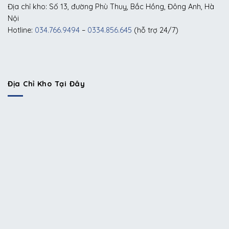
Địa chỉ kho: Số 13, đường Phù Thuỵ, Bắc Hồng, Đông Anh, Hà
Nội
Hotline:
034.766.9494
–
0334.856.645
(hỗ trợ 24/7)
Địa Chỉ Kho Tại Đây