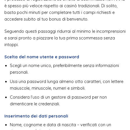
è spesso più veloce rispetto ai casinò tradizionali. Di solito,
basta pochi minuti per completare tutti i campi richiesti e
accedere subito al tuo bonus di benvenuto.
Seguendo questi passaggi ridurrai al minimo le incomprensioni
e sarai pronto a piazzare la tua prima scommessa senza
intoppi.
Scelta del nome utente e password
Scegli un nome unico, preferibilmente senza informazioni
personali.
Usa una password lunga almeno otto caratteri, con lettere
maiuscole, minuscole, numeri e simboli.
Considera l’uso di un gestore di password per non
dimenticare le credenziali.
Inserimento dei dati personali
Nome, cognome e data di nascita – verificati con un