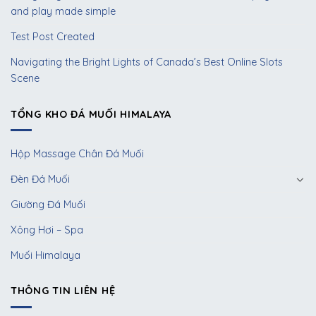
and play made simple
Test Post Created
Navigating the Bright Lights of Canada’s Best Online Slots
Scene
TỔNG KHO ĐÁ MUỐI HIMALAYA
Hộp Massage Chân Đá Muối
Đèn Đá Muối
Giường Đá Muối
Xông Hơi – Spa
Muối Himalaya
THÔNG TIN LIÊN HỆ