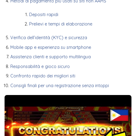
Metodi di pagamento più usati su siti non AAMS
Depositi rapidi
Prelievi e tempi di elaborazione
Verifica dell’identità (KYC) e sicurezza
Mobile app e esperienza su smartphone
Assistenza clienti e supporto multilingua
Responsabilità e gioco sicuro
Confronto rapido dei migliori siti
Consigli finali per una registrazione senza intoppi