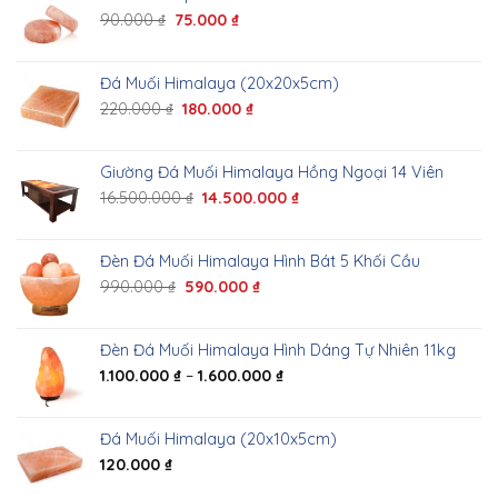
90.000
₫
75.000
₫
Đá Muối Himalaya (20x20x5cm)
220.000
₫
180.000
₫
Giường Đá Muối Himalaya Hồng Ngoại 14 Viên
16.500.000
₫
14.500.000
₫
Đèn Đá Muối Himalaya Hình Bát 5 Khối Cầu
990.000
₫
590.000
₫
Đèn Đá Muối Himalaya Hình Dáng Tự Nhiên 11kg
1.100.000
₫
–
1.600.000
₫
Đá Muối Himalaya (20x10x5cm)
120.000
₫