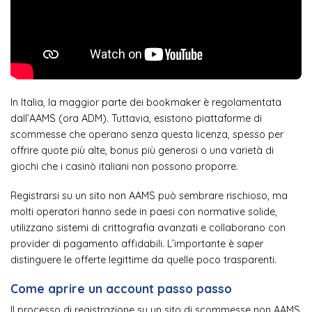
In Italia, la maggior parte dei bookmaker è regolamentata
dall’AAMS (ora ADM). Tuttavia, esistono piattaforme di
scommesse che operano senza questa licenza, spesso per
offrire quote più alte, bonus più generosi o una varietà di
giochi che i casinò italiani non possono proporre.
Registrarsi su un sito non AAMS può sembrare rischioso, ma
molti operatori hanno sede in paesi con normative solide,
utilizzano sistemi di crittografia avanzati e collaborano con
provider di pagamento affidabili. L’importante è saper
distinguere le offerte legittime da quelle poco trasparenti.
Come aprire un account passo passo
Il processo di registrazione su un sito di scommesse non AAMS