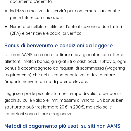
documento d’identità.
Indirizzo email valido: servirà per confermare l’account e
per le future comunicazioni.
Numero di cellulare: utile per l’autenticazione a due fattori
(2FA) e per ricevere codici di verifica.
Bonus di benvenuto e condizioni da leggere
I siti non AAMS cercano di attirare nuovi giocatori con offerte
allettanti: match bonus, giri gratuiti o cash back. Tuttavia, ogni
bonus è accompagnato da requisiti di scommessa (wagering
requirements) che definiscono quante volte devi puntare
l’importo ricevuto prima di poter prelevare.
Leggi sempre le piccole stampe: tempo di validità del bonus,
giochi su cui è valido e limiti massimi di vincita. Un bonus ben
strutturato può trasformare 20 € in 200 €, ma solo se le
condizioni sono chiare e ragionevoli.
Metodi di pagamento più usati su siti non AAMS