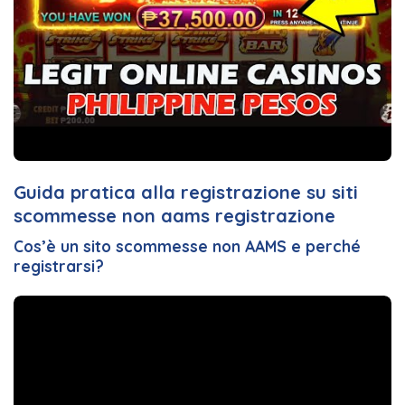
Guida pratica alla registrazione su
siti
scommesse non aams registrazione
Cos’è un sito scommesse non AAMS e perché
registrarsi?