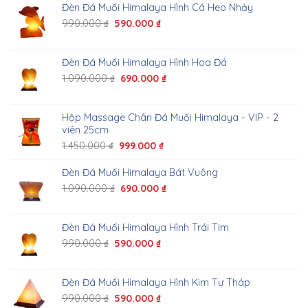
Đèn Đá Muối Himalaya Hình Cá Heo Nhảy
990.000
₫
590.000
₫
Đèn Đá Muối Himalaya Hình Hoa Đá
1.090.000
₫
690.000
₫
Hộp Massage Chân Đá Muối Himalaya - VIP - 2
viên 25cm
1.450.000
₫
999.000
₫
Đèn Đá Muối Himalaya Bát Vuông
1.090.000
₫
690.000
₫
Đèn Đá Muối Himalaya Hình Trái Tim
990.000
₫
590.000
₫
Đèn Đá Muối Himalaya Hình Kim Tự Tháp
990.000
₫
590.000
₫