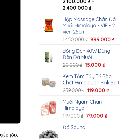
2.100.000
₫
–
2.400.000
₫
Hộp Massage Chân Đá
Muối Himalaya - VIP - 2
viên 25cm
1.450.000
₫
999.000
₫
Bóng Đèn 40W Dùng
Đèn Đá Muối
20.000
₫
15.000
₫
Kem Tắm Tẩy Tế Bào
Chết Himalayan Pink Salt
259.000
₫
119.000
₫
Muối Ngâm Chân
Himalaya
149.000
₫
79.000
₫
Đá Sauna
λοχέρηδες