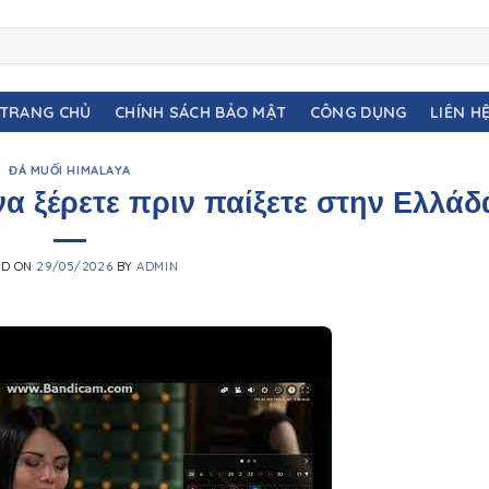
TRANG CHỦ
CHÍNH SÁCH BẢO MẬT
CÔNG DỤNG
LIÊN H
ĐÁ MUỐI HIMALAYA
 να ξέρετε πριν παίξετε στην Ελλάδ
ED ON
29/05/2026
BY
ADMIN