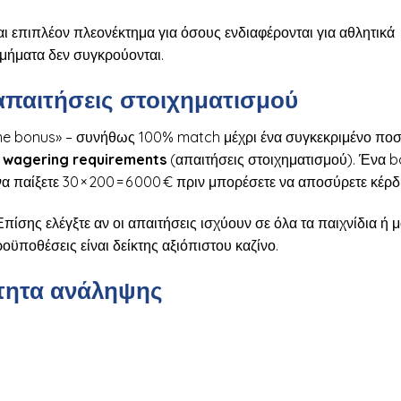
αι επιπλέον πλεονέκτημα για όσους ενδιαφέρονται για αθλητικά
 τμήματα δεν συγκρούονται.
απαιτήσεις στοιχηματισμού
me bonus» – συνήθως 100% match μέχρι ένα συγκεκριμένο ποσ
ς
wagering requirements
(απαιτήσεις στοιχηματισμού). Ένα 
να παίξετε 30 × 200 = 6 000 € πριν μπορέσετε να αποσύρετε κέρδ
ίσης ελέγξτε αν οι απαιτήσεις ισχύουν σε όλα τα παιχνίδια ή 
οϋποθέσεις είναι δείκτης αξιόπιστου καζίνο.
ύτητα ανάληψης