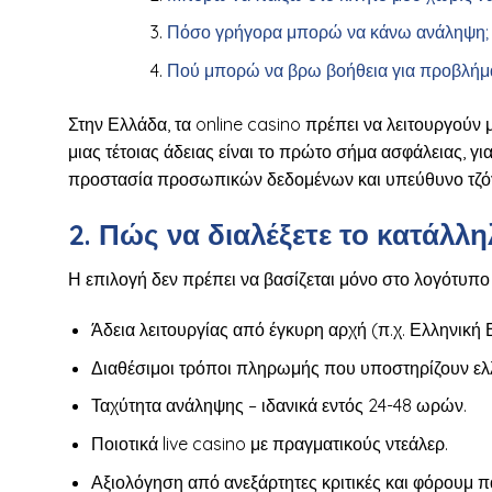
Πόσο γρήγορα μπορώ να κάνω ανάληψη;
Πού μπορώ να βρω βοήθεια για προβλήμα
Στην Ελλάδα, τα online casino πρέπει να λειτουργούν
μιας τέτοιας άδειας είναι το πρώτο σήμα ασφάλειας, γιατ
προστασία προσωπικών δεδομένων και υπεύθυνο τζό
2. Πώς να διαλέξετε το κατάλλη
Η επιλογή δεν πρέπει να βασίζεται μόνο στο λογότυπο
Άδεια λειτουργίας από έγκυρη αρχή (π.χ. Ελληνική 
Διαθέσιμοι τρόποι πληρωμής που υποστηρίζουν ελλ
Ταχύτητα ανάληψης – ιδανικά εντός 24-48 ωρών.
Ποιοτικά live casino με πραγματικούς ντεάλερ.
Αξιολόγηση από ανεξάρτητες κριτικές και φόρουμ π