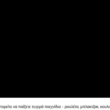
ορείτε να παίξετε τυχερά παιχνίδια – ρουλέτα, μπλακτζακ, κου