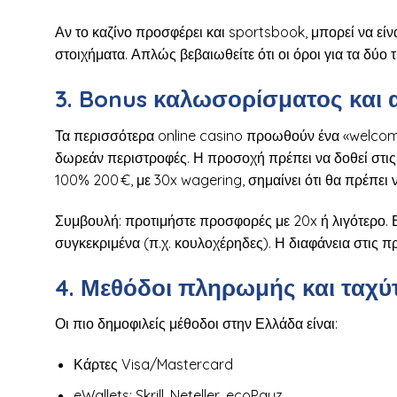
Αν το καζίνο προσφέρει και sportsbook, μπορεί να είν
στοιχήματα. Απλώς βεβαιωθείτε ότι οι όροι για τα δύο
3. Bonus καλωσορίσματος και 
Τα περισσότερα online casino προωθούν ένα «welco
δωρεάν περιστροφές. Η προσοχή πρέπει να δοθεί στι
100% 200 €, με 30x wagering, σημαίνει ότι θα πρέπει 
Συμβουλή: προτιμήστε προσφορές με 20x ή λιγότερο. Επ
συγκεκριμένα (π.χ. κουλοχέρηδες). Η διαφάνεια στις πρ
4. Μεθόδοι πληρωμής και ταχ
Οι πιο δημοφιλείς μέθοδοι στην Ελλάδα είναι:
Κάρτες Visa/Mastercard
eWallets: Skrill, Neteller, ecoPayz