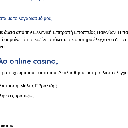
τα με το λογαριασμό μου;
 με άδεια από την Ελληνική Επιτροπή Εποπτείας Παιγνίων. Η π
ί σημαίνει ότι το καζίνο υπόκειται σε αυστηρό έλεγχο για δ Fair 
γο.
λο online casino;
 ή στο χρώμα του ιστοτόπου. Ακολουθήστε αυτή τη λίστα ελέγχο
Επιτροπή, Μάλτα, Γιβραλτάρ).
ηνικές τράπεζες.
αικτών.