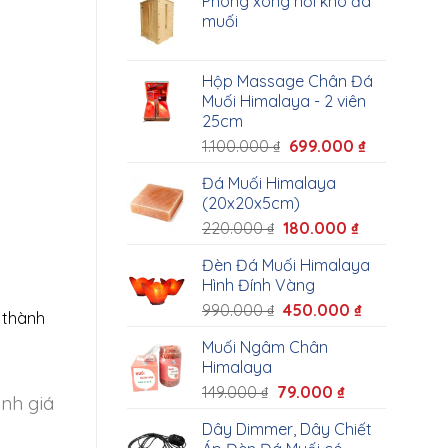
Phòng xông hơi khô đá
muối
Hộp Massage Chân Đá
Muối Himalaya - 2 viên
25cm
1.100.000
₫
699.000
₫
Đá Muối Himalaya
(20x20x5cm)
220.000
₫
180.000
₫
Đèn Đá Muối Himalaya
Hình Đính Vàng
990.000
₫
450.000
₫
 thành
Muối Ngâm Chân
Himalaya
149.000
₫
79.000
₫
nh giá
Dây Dimmer, Dây Chiết