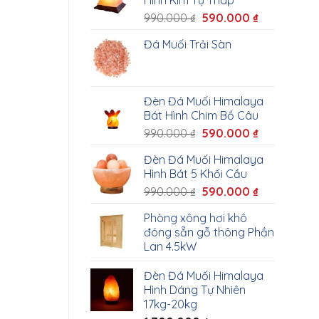
Hình Kim Tự Tháp
990.000
₫
590.000
₫
Đá Muối Trải Sàn
Đèn Đá Muối Himalaya
Bát Hình Chim Bồ Câu
990.000
₫
590.000
₫
Đèn Đá Muối Himalaya
Hình Bát 5 Khối Cầu
990.000
₫
590.000
₫
Phòng xông hơi khô
đóng sẵn gỗ thông Phần
Lan 4.5kW
Đèn Đá Muối Himalaya
Hình Dáng Tự Nhiên
17kg-20kg