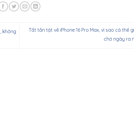
Tất tần tật về iPhone 16 Pro Max, vì sao cả thế 
á, không
chờ ngày ra