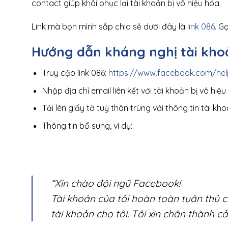
contact giúp khôi phục lại tài khoản bị vô hiệu hóa.
Link mà bọn mình sắp chia sẻ dưới đây là
link 086
. Gọ
Hướng dẫn kháng nghị tài kho
Truy cập link 086:
https://www.facebook.com/he
Nhập địa chỉ email liên kết với tài khoản bị vô hiệ
Tải lên giấy tờ tuỳ thân trùng với thông tin tài kh
Thông tin bổ sung, ví dụ:
“Xin chào đội ngũ Facebook!
Tài khoản của tôi hoàn toàn tuân thủ c
tài khoản cho tôi. Tôi xin chân thành c