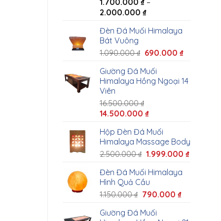
1.700.000
₫
–
2.000.000
₫
Đèn Đá Muối Himalaya
Bát Vuông
1.090.000
₫
690.000
₫
Giường Đá Muối
Himalaya Hồng Ngoại 14
Viên
16.500.000
₫
14.500.000
₫
Hộp Đèn Đá Muối
Himalaya Massage Body
2.500.000
₫
1.999.000
₫
Đèn Đá Muối Himalaya
Hình Quả Cầu
1.150.000
₫
790.000
₫
Giường Đá Muối