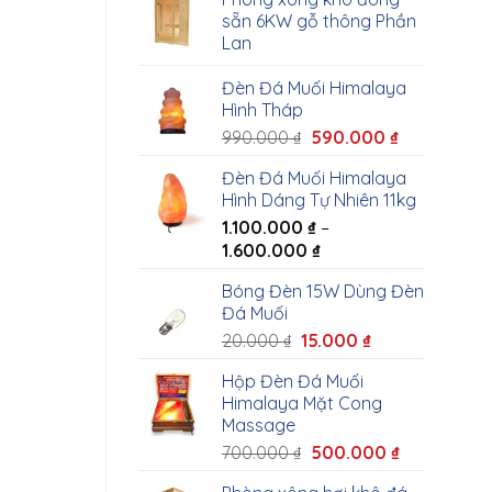
sẵn 6KW gỗ thông Phần
Lan
Đèn Đá Muối Himalaya
Hình Tháp
990.000
₫
590.000
₫
Đèn Đá Muối Himalaya
Hình Dáng Tự Nhiên 11kg
1.100.000
₫
–
1.600.000
₫
Bóng Đèn 15W Dùng Đèn
Đá Muối
20.000
₫
15.000
₫
Hộp Đèn Đá Muối
Himalaya Mặt Cong
Massage
700.000
₫
500.000
₫