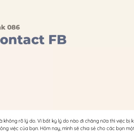
hông rõ lý do. Vì bất kỳ lý do nào đi chăng nữa thì việc bị k
ng việc của bạn. Hôm nay, mình sẽ chia sẻ cho các bạn một 