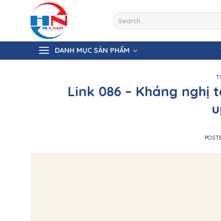
Skip
to
Search
for:
content
DANH MỤC SẢN PHẨM
T
Link 086 – Kháng nghị 
u
POST