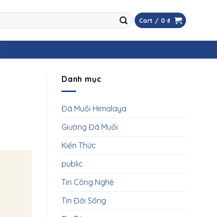
Cart /
0
₫
Ệ
Danh mục
Đá Muối Himalaya
Giường Đá Muối
Kiến Thức
public
Tin Công Nghệ
Tin Đời Sống