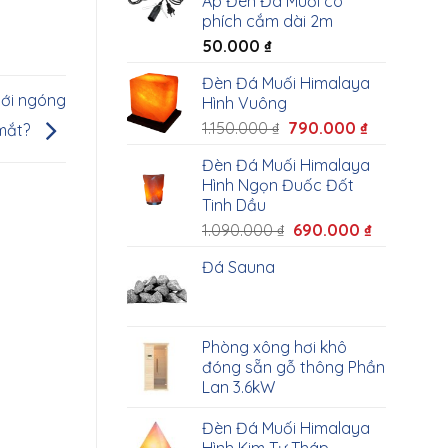
Áp Đèn Đá Muối có
phích cắm dài 2m
50.000
₫
Đèn Đá Muối Himalaya
giới ngóng
Hình Vuông
1.150.000
₫
790.000
₫
 mắt?
Đèn Đá Muối Himalaya
Hình Ngọn Đuốc Đốt
Tinh Dầu
1.090.000
₫
690.000
₫
Đá Sauna
Phòng xông hơi khô
đóng sẵn gỗ thông Phần
Lan 3.6kW
Đèn Đá Muối Himalaya