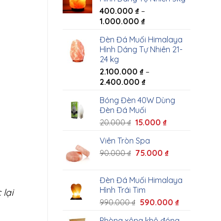
400.000
₫
–
1.000.000
₫
Đèn Đá Muối Himalaya
Hình Dáng Tự Nhiên 21-
24 kg
2.100.000
₫
–
2.400.000
₫
Bóng Đèn 40W Dùng
Đèn Đá Muối
20.000
₫
15.000
₫
Viên Tròn Spa
90.000
₫
75.000
₫
Đèn Đá Muối Himalaya
Hình Trái Tim
lại
990.000
₫
590.000
₫
Phòng xông khô đóng