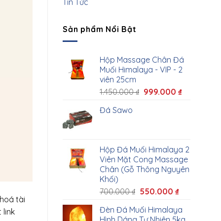
Tin Tức
Sản phẩm Nổi Bật
Hộp Massage Chân Đá
Muối Himalaya - VIP - 2
viên 25cm
1.450.000
₫
999.000
₫
Đá Sawo
Hộp Đá Muối Himalaya 2
Viên Mặt Cong Massage
Chân (Gỗ Thông Nguyên
Khối)
700.000
₫
550.000
₫
hoá tài
Đèn Đá Muối Himalaya
link
Hình Dáng Tự Nhiên 5kg