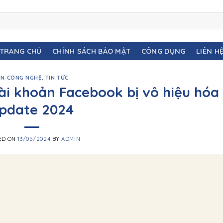
TRANG CHỦ
CHÍNH SÁCH BẢO MẬT
CÔNG DỤNG
LIÊN H
IN CÔNG NGHỆ
,
TIN TỨC
tài khoản Facebook bị vô hiệu hóa
pdate 2024
ED ON
13/05/2024
BY
ADMIN