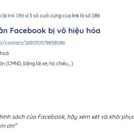
i là
link 086
vì 3 số cuối cùng của link là số 086
ản Facebook bị vô hiệu hóa
lp/contact/269030579858086
u hoá
oản (CMND, bằng lái xe, hộ chiếu,…)
hính sách của Facebook, hãy xem xét và khôi phục 
ảm ơn!”