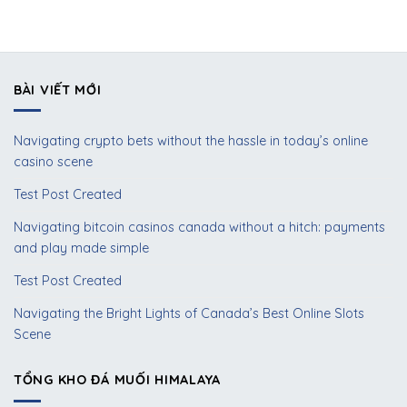
BÀI VIẾT MỚI
Navigating crypto bets without the hassle in today’s online
casino scene
Test Post Created
Navigating bitcoin casinos canada without a hitch: payments
and play made simple
Test Post Created
Navigating the Bright Lights of Canada’s Best Online Slots
Scene
TỔNG KHO ĐÁ MUỐI HIMALAYA