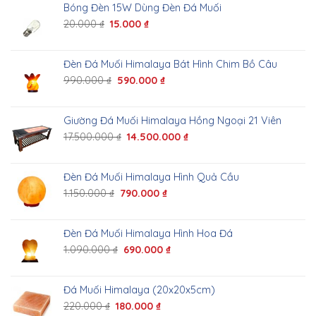
Bóng Đèn 15W Dùng Đèn Đá Muối
20.000
₫
15.000
₫
Đèn Đá Muối Himalaya Bát Hình Chim Bồ Câu
990.000
₫
590.000
₫
Giường Đá Muối Himalaya Hồng Ngoại 21 Viên
17.500.000
₫
14.500.000
₫
Đèn Đá Muối Himalaya Hình Quả Cầu
1.150.000
₫
790.000
₫
Đèn Đá Muối Himalaya Hình Hoa Đá
1.090.000
₫
690.000
₫
Đá Muối Himalaya (20x20x5cm)
220.000
₫
180.000
₫