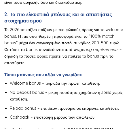
είναι τόσο ασφαλής όσο και διασκεδαστική.
2. Τα πιο ελκυστικά μπόνους και οι απαιτήσεις
στοιχηματισμού
Το 2026 τα καζίνο παίζουν με πιο φιλικούς όρους για το welcome
bonus. Η πιο συνηθισμένη προσφορά είναι το “100% match
bonus” μέχρι ένα συγκεκριμένο ποσό, συνήθως 200–500 ευρώ.
Ωστόσο, τα bonus συνοδεύονται από
wagering requirements
–
δηλαδή το πόσες φορές πρέπει να παίξετε το bonus πριν το
αποσύρετε.
Τύποι μπόνους που αξίζει να γνωρίζετε
Welcome bonus – ταιριάζει την πρώτη κατάθεση.
No‑deposit bonus – μικρή ποσότητα χρημάτων ή spins χωρίς
κατάθεση.
Reload bonus – επιπλέον προνόμια σε επόμενες καταθέσεις.
Cashback – επιστροφή μέρους των απωλειών.