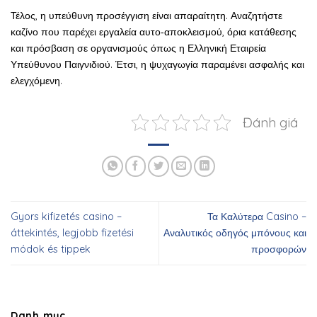
Τέλος, η υπεύθυνη προσέγγιση είναι απαραίτητη. Αναζητήστε
καζίνο που παρέχει εργαλεία αυτο‑αποκλεισμού, όρια κατάθεσης
και πρόσβαση σε οργανισμούς όπως η Ελληνική Εταιρεία
Υπεύθυνου Παιγνιδιού. Έτσι, η ψυχαγωγία παραμένει ασφαλής και
ελεγχόμενη.
Đánh giá
Gyors kifizetés casino –
Τα Καλύτερα Casino –
áttekintés, legjobb fizetési
Αναλυτικός οδηγός μπόνους και
módok és tippek
προσφορών
Danh mục