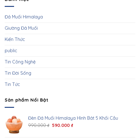
Đá Muối Himalaya
Giường Đá Muối
Kiến Thức
public
Tin Công Nghệ
Tin Đời Sống
Tin Tức
Sản phẩm Nổi Bật
Đèn Đá Muối Himalaya Hình Bát 5 Khối Cầu
990.000
₫
590.000
₫