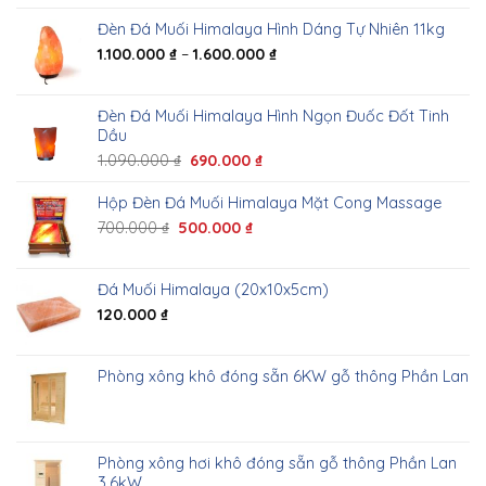
Đèn Đá Muối Himalaya Hình Dáng Tự Nhiên 11kg
1.100.000
₫
–
1.600.000
₫
Đèn Đá Muối Himalaya Hình Ngọn Đuốc Đốt Tinh
Dầu
1.090.000
₫
690.000
₫
Hộp Đèn Đá Muối Himalaya Mặt Cong Massage
700.000
₫
500.000
₫
Đá Muối Himalaya (20x10x5cm)
120.000
₫
Phòng xông khô đóng sẵn 6KW gỗ thông Phần Lan
Phòng xông hơi khô đóng sẵn gỗ thông Phần Lan
3.6kW