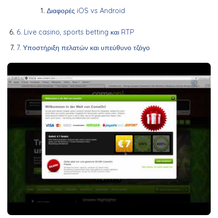
Διαφορές iOS vs Android
6. Live casino, sports betting και RTP
7. Υποστήριξη πελατών και υπεύθυνο τζόγο