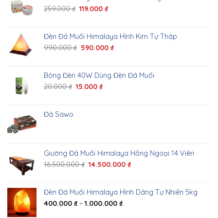
259.000
₫
119.000
₫
Đèn Đá Muối Himalaya Hình Kim Tự Tháp
990.000
₫
590.000
₫
Bóng Đèn 40W Dùng Đèn Đá Muối
20.000
₫
15.000
₫
Đá Sawo
Giường Đá Muối Himalaya Hồng Ngoại 14 Viên
16.500.000
₫
14.500.000
₫
Đèn Đá Muối Himalaya Hình Dáng Tự Nhiên 5kg
400.000
₫
–
1.000.000
₫