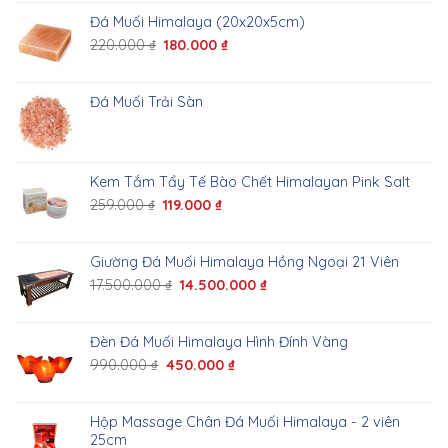
Đá Muối Himalaya (20x20x5cm)
220.000
₫
180.000
₫
Đá Muối Trải Sàn
Kem Tắm Tẩy Tế Bào Chết Himalayan Pink Salt
259.000
₫
119.000
₫
Giường Đá Muối Himalaya Hồng Ngoại 21 Viên
17.500.000
₫
14.500.000
₫
Đèn Đá Muối Himalaya Hình Đính Vàng
990.000
₫
450.000
₫
Hộp Massage Chân Đá Muối Himalaya - 2 viên
25cm