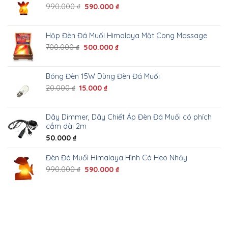
990.000
₫
590.000
₫
Hộp Đèn Đá Muối Himalaya Mặt Cong Massage
700.000
₫
500.000
₫
Bóng Đèn 15W Dùng Đèn Đá Muối
20.000
₫
15.000
₫
Dây Dimmer, Dây Chiết Áp Đèn Đá Muối có phích
cắm dài 2m
50.000
₫
Đèn Đá Muối Himalaya Hình Cá Heo Nhảy
990.000
₫
590.000
₫