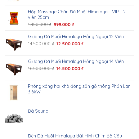
Hộp Massage Chân Đá Muối Himalaya - VIP - 2
viên 25cm
1.450.000
₫
999.000
₫
Giường Đá Muối Himalaya Hồng Ngoại 12 Viên
14.500.000
₫
12.500.000
₫
Giường Đá Muối Himalaya Hồng Ngoại 14 Viên
16.500.000
₫
14.500.000
₫
Phòng xông hơi khô đóng sẵn gỗ thông Phần Lan
3.6kW
Đá Sauna
Đèn Đá Muối Himalaya Bát Hình Chim Bồ Câu