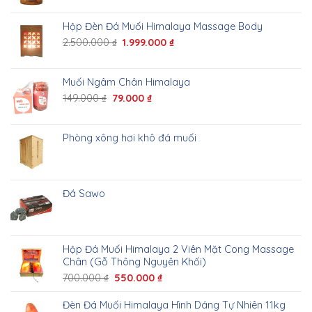
Hộp Đèn Đá Muối Himalaya Massage Body
2.500.000
₫
1.999.000
₫
Muối Ngâm Chân Himalaya
149.000
₫
79.000
₫
Phòng xông hơi khô đá muối
Đá Sawo
Hộp Đá Muối Himalaya 2 Viên Mặt Cong Massage
Chân (Gỗ Thông Nguyên Khối)
700.000
₫
550.000
₫
Đèn Đá Muối Himalaya Hình Dáng Tự Nhiên 11kg