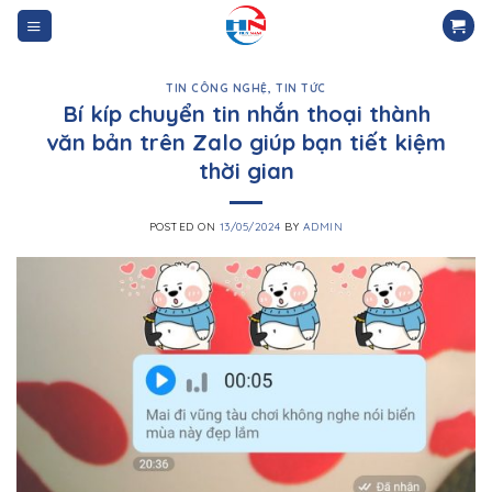
Skip
to
content
TIN CÔNG NGHỆ
,
TIN TỨC
Bí kíp chuyển tin nhắn thoại thành
văn bản trên Zalo giúp bạn tiết kiệm
thời gian
POSTED ON
13/05/2024
BY
ADMIN