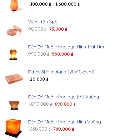
1.100.000
₫
–
1.600.000
₫
Viên Tròn Spa
90.000
₫
75.000
₫
Đèn Đá Muối Himalaya Hình Trái Tim
990.000
₫
590.000
₫
Đá Muối Himalaya (20x10x5cm)
120.000
₫
Đèn Đá Muối Himalaya Bát Vuông
1.090.000
₫
690.000
₫
Đèn Đá Muối Himalaya Hình Vuông
1.150.000
₫
790.000
₫