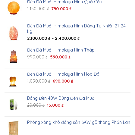
Đèn Đá Muối Himalaya Hình Quả Cầu
1.150.000
₫
790.000
₫
Đèn Đá Muối Himalaya Hình Dáng Tự Nhiên 21-24
kg
2.100.000
₫
–
2.400.000
₫
Đèn Đá Muối Himalaya Hình Tháp
990.000
₫
590.000
₫
Đèn Đá Muối Himalaya Hình Hoa Đá
1.090.000
₫
690.000
₫
Bóng Đèn 40W Dùng Đèn Đá Muối
20.000
₫
15.000
₫
Phòng xông khô đóng sẵn 6KW gỗ thông Phần Lan