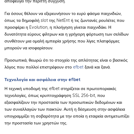
αποφεύγει την περιττή σύγχυση.
Για όσους θέλουν να εξερευνήσουν το ευρύ φάσμα παιχνιδιών,
όπως τα δημοφιλή slot της NetEnt ή τις ζωντανές ρουλέτες που
προσφέρει η Evolution, η πλοήγηση γίνεται παιχνιδάκι. Η
δυνατότητα εύρους φίλτρων και η γρήγορη φόρτωση των σελίδων
συνθέτουν μια ομαλή εμπειρία χρήσης που λίγες πλατφόρμες
μπορούν να ισοφαρίσουν.
Προσωπικά, θεωρώ ότι το στοιχείο της απλότητας είναι ο βασικός
λόγος που πολλοί επιστρέφουν στο
efbet
ξανά και ξανά.
Τεχνολογία και ασφάλεια στην efbet
Η τεχνική υποδομή της efbet στηρίζεται σε πρωτοποριακές
τεχνολογίες, όπως κρυπτογράφηση SSL 256-bit, που
εξασφαλίζουν την προστασία των προσωπικών δεδομένων και
των συναλλαγών των παικτών. Αυτή η δέσμευση στην ασφάλεια
υπογραμμίζει τη σοβαρότητα με την οποία η εταιρεία αντιμετωπίζει
την προστασία των χρηστών της.