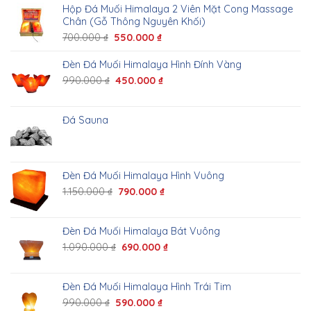
Hộp Đá Muối Himalaya 2 Viên Mặt Cong Massage
Chân (Gỗ Thông Nguyên Khối)
700.000
₫
550.000
₫
Đèn Đá Muối Himalaya Hình Đính Vàng
990.000
₫
450.000
₫
Đá Sauna
Đèn Đá Muối Himalaya Hình Vuông
1.150.000
₫
790.000
₫
Đèn Đá Muối Himalaya Bát Vuông
1.090.000
₫
690.000
₫
Đèn Đá Muối Himalaya Hình Trái Tim
990.000
₫
590.000
₫