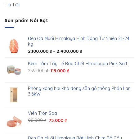
Tin Tức
Sản phẩm Nổi Bật
Đèn Đá Muối Himalaya Hình Dáng Tự Nhiên 21-24
kg
2.100.000
₫
–
2.400.000
₫
Kem Tắm Tẩy Tế Bào Chết Himalayan Pink Salt
259.000
₫
119.000
₫
Phòng xông hơi khô đóng sẵn gỗ thông Phần Lan
3.6kW
Viên Tròn Spa
90.000
₫
75.000
₫
Đèn Đá Muối Himalaya Bát Hình Chim Bồ Câu