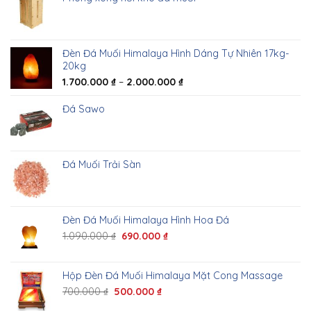
Đèn Đá Muối Himalaya Hình Dáng Tự Nhiên 17kg-
20kg
1.700.000
₫
–
2.000.000
₫
Đá Sawo
Đá Muối Trải Sàn
Đèn Đá Muối Himalaya Hình Hoa Đá
1.090.000
₫
690.000
₫
Hộp Đèn Đá Muối Himalaya Mặt Cong Massage
700.000
₫
500.000
₫