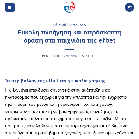
Skip
to
content
ĐÁ MUỐI HIMALAYA
Εύκολη πλοήγηση και απρόσκοπτη
δράση στα παιχνίδια της efbet
POSTED ON
02/07/2026
BY
ADMIN
Το περιβάλλον της efbet και η ευκολία χρήσης
Η efbet έχει επενδύσει σημαντικά στην ανάπτυξη μιας
πλατφόρμας που ξεχωρίζει για την απλότητα και την ευχρηστία
της. Η δομή του μενού και η οργάνωση των κατηγοριών
επιτρέπουν στον παίκτη να βρει γρήγορα ό,τι αναζητά, είτε
πρόκειται για αθλητικά στοιχήματα είτε για online καζίνο. Με το
που μπεις, καταλαβαίνεις ότι η εμπειρία έχει σχεδιαστεί ώστε να
αποφεύγονται περιττά βήματα, γεγονός που εξοικονομεί χρόνο και