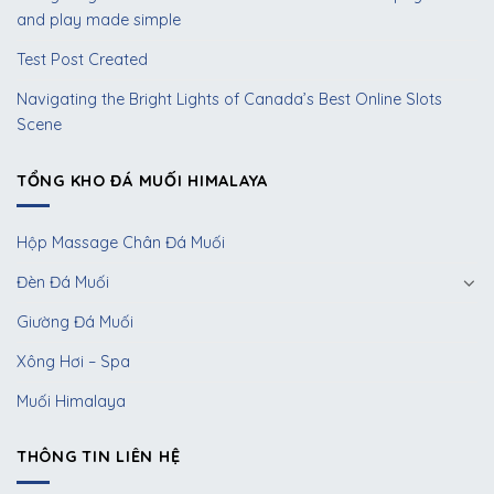
and play made simple
Test Post Created
Navigating the Bright Lights of Canada’s Best Online Slots
Scene
TỔNG KHO ĐÁ MUỐI HIMALAYA
Hộp Massage Chân Đá Muối
Đèn Đá Muối
Giường Đá Muối
Xông Hơi – Spa
Muối Himalaya
THÔNG TIN LIÊN HỆ