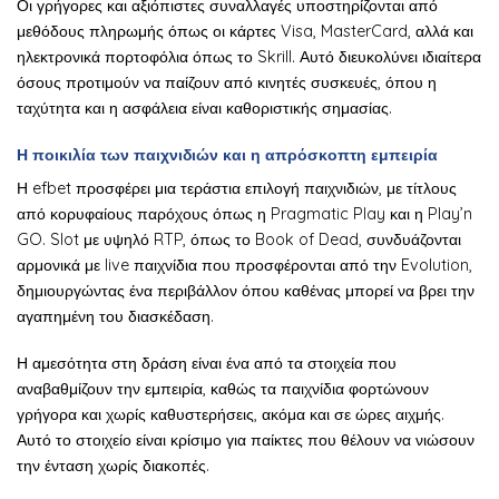
Οι γρήγορες και αξιόπιστες συναλλαγές υποστηρίζονται από
μεθόδους πληρωμής όπως οι κάρτες Visa, MasterCard, αλλά και
ηλεκτρονικά πορτοφόλια όπως το Skrill. Αυτό διευκολύνει ιδιαίτερα
όσους προτιμούν να παίζουν από κινητές συσκευές, όπου η
ταχύτητα και η ασφάλεια είναι καθοριστικής σημασίας.
Η ποικιλία των παιχνιδιών και η απρόσκοπτη εμπειρία
Η efbet προσφέρει μια τεράστια επιλογή παιχνιδιών, με τίτλους
από κορυφαίους παρόχους όπως η Pragmatic Play και η Play’n
GO. Slot με υψηλό RTP, όπως το Book of Dead, συνδυάζονται
αρμονικά με live παιχνίδια που προσφέρονται από την Evolution,
δημιουργώντας ένα περιβάλλον όπου καθένας μπορεί να βρει την
αγαπημένη του διασκέδαση.
Η αμεσότητα στη δράση είναι ένα από τα στοιχεία που
αναβαθμίζουν την εμπειρία, καθώς τα παιχνίδια φορτώνουν
γρήγορα και χωρίς καθυστερήσεις, ακόμα και σε ώρες αιχμής.
Αυτό το στοιχείο είναι κρίσιμο για παίκτες που θέλουν να νιώσουν
την ένταση χωρίς διακοπές.